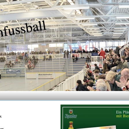
nfussball
r.