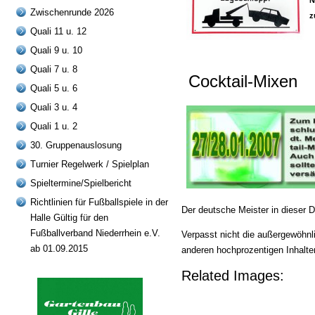
N
Zwischenrunde 2026
z
Quali 11 u. 12
Quali 9 u. 10
Quali 7 u. 8
Cocktail-Mixen
Quali 5 u. 6
Quali 3 u. 4
Quali 1 u. 2
30. Gruppenauslosung
Turnier Regelwerk / Spielplan
Spieltermine/Spielbericht
Richtlinien für Fußballspiele in der
Der deutsche Meister in dieser 
Halle Gültig für den
Fußballverband Niederrhein e.V.
Verpasst nicht die außergewöhnl
ab 01.09.2015
anderen hochprozentigen Inhalt
Related Images: