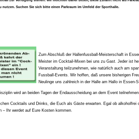
otfall zur Verfügung stehen. Wir möchten daher bitten, diese Zufahrt nicht als Parkr
u nutzen. Suchen Sie sich bitte einen Parkraum im Umfeld der Sporthalle.
Zum Abschluß der Hallenfussball-Meisterschaft in Esse
Meister im Cocktail-Mixen bei uns zu Gast. Jeder ist he
Veranstaltung teilzunehmen, wie natürlich auch am sp
Fussball-Events. Wir hoffen, daß unsere bisherigen Fr
Neulinge uns zahlreich in der Halle am Hallo in Essen-
Disziplin wird an beiden Tagen der Endausscheidung an dem Event teilnehmen
ichen Cocktails und Drinks, die Euch als Gäste erwarten. Egal ob alkoholfrei
en – Ihr werdet auf Eure Kosten kommen.