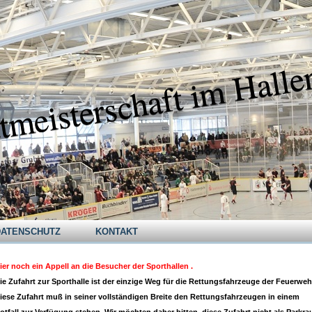
tmeisterschaft im Halle
DATENSCHUTZ
KONTAKT
ier noch ein Appell an die Besucher der Sporthallen .
ie Zufahrt zur Sporthalle ist der einzige Weg für die Rettungsfahrzeuge der Feuerweh
iese Zufahrt muß in seiner vollständigen Breite den Rettungsfahrzeugen in einem