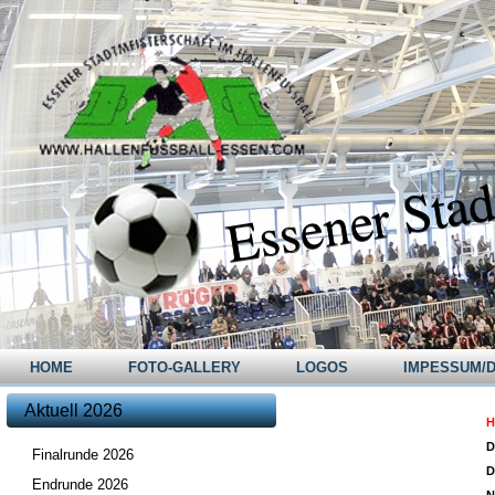
Essener Stad
HOME
FOTO-GALLERY
LOGOS
IMPESSUM/
Aktuell 2026
H
D
Finalrunde 2026
D
Endrunde 2026