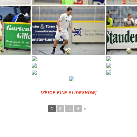
[ZEIGE EINE SLIDESHOW]
1
2
...
4
►