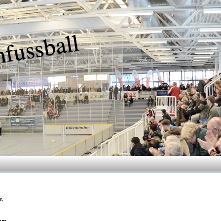
nfussball
r.