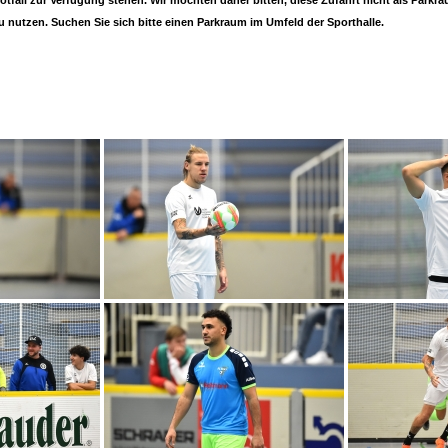
otfall zur Verfügung stehen. Wir möchten daher bitten, diese Zufahrt nicht als Parkr
u nutzen. Suchen Sie sich bitte einen Parkraum im Umfeld der Sporthalle.