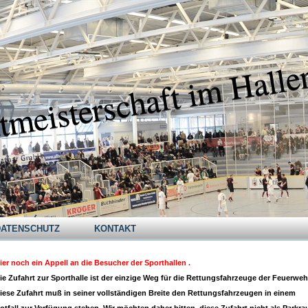
tmeisterschaft im Halle
DATENSCHUTZ
KONTAKT
ier noch ein Appell an die Besucher der Sporthallen .
ie Zufahrt zur Sporthalle ist der einzige Weg für die Rettungsfahrzeuge der Feuerweh
iese Zufahrt muß in seiner vollständigen Breite den Rettungsfahrzeugen in einem