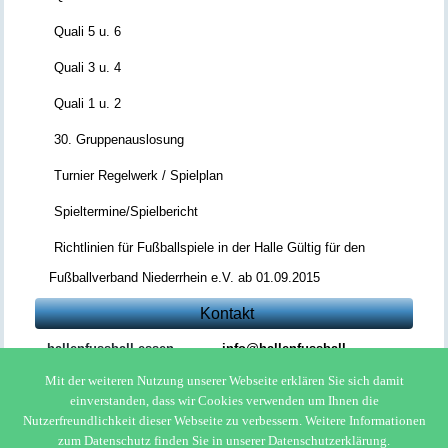
Quali 5 u. 6
Quali 3 u. 4
Quali 1 u. 2
30. Gruppenauslosung
Turnier Regelwerk / Spielplan
Spieltermine/Spielbericht
Richtlinien für Fußballspiele in der Halle Gültig für den
Fußballverband Niederrhein e.V. ab 01.09.2015
Kontakt
hallenfussball-essen
info@hallenfussball-
essen.com
Mit der weiteren Nutzung unserer Webseite erklären Sie sich damit
Bernd Müller
einverstanden, dass wir Cookies verwenden um Ihnen die
Annastr. 38
Nutzerfreundlichkeit dieser Webseite zu verbessern. Weitere Informationen
45130 Essen
zum Datenschutz finden Sie in unserer Datenschutzerklärung.