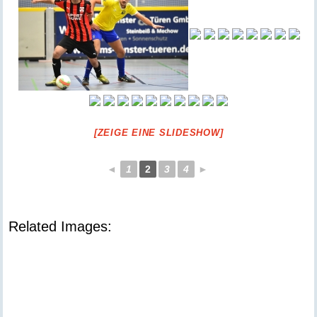
[ZEIGE EINE SLIDESHOW]
◄
1
2
3
4
►
Related Images: