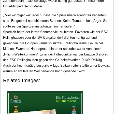
zufrieden sein. ,,Die Spieltage waren richtig gut besucht“, resümierte
Orga-Mitglied Bernd Müller.
„ Viel wichtiger war jedoch, dass die Spiele überwiegend fair verlaufen
sind. Es gab kei-ne schlimmen Szenen. Keine Tumulte, kein Ärger. So
sollte es bei Sportveranstaltungen immer laufen.“
Sportlich hatte der letzte Sonntag viel zu bieten. Favoriten wie der ESC
Rellinghausen oder der SV Burgaltendorf drehten richtig auf und
gewannen ihre Gruppen verlust-punktfrei. Rellinghausens Co-Trainer
Michael Ewers-ter Haar sprach hinterher selbstbe-wusst von einem
„Pflicht-Weiterkommen“. Einer der Höhepunkte war der knappe 3:2-Sieg
des ESC Rellinghausen gegen den Ge-heimfavoriten RuWa Dellwig.
Auch der hoch-karätig besetzte A-Liga-Spitzenreiter stellte unter Beweis,
warum er am letzten Wochen-ende hoch gehandelt wird.
Related Images: